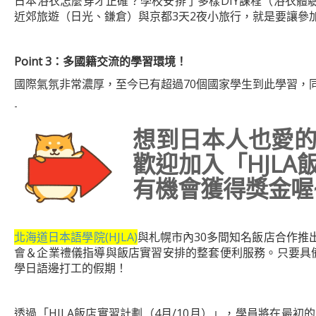
日本浴衣怎麼穿才正確？學校安排了多樣DIY課程（浴衣
近郊旅遊（日光、鎌倉）與京都3天2夜小旅行，就是要讓參
Point 3
：多國籍交流的學習環境！
國際氣氛非常濃厚，至今已有超過70個國家學生到此學習，同
-
想到日本人也愛
歡迎加入「HJL
有機會獲得獎金喔
北海道日本語學院(HJLA)
與札幌市內30多間知名飯店合作推
會＆企業禮儀指導與飯店實習安排的整套便利服務。只要具備
學日語邊打工的假期！
透過「HJLA飯店實習計劃（4月/10月）」，學員將在最