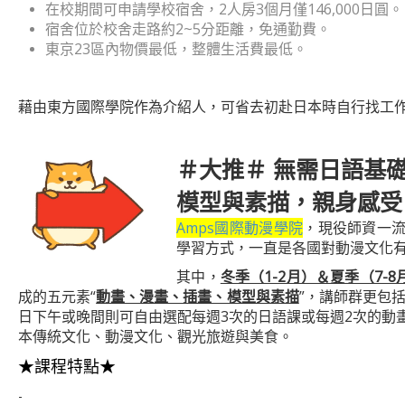
在校期間可申請學校宿舍，2人房3個月僅146,000日圓。
宿舍位於校舍走路約2~5分距離，免通勤費。
東京23區內物價最低，整體生活費最低。
-
藉由東方國際學院作為介紹人，可省去初赴日本時自行找工
---
＃大推＃ 無需日語基
模型與素描，親身感受「Co
Amps國際動漫學院
，現役師資一流
學習方式，一直是各國對動漫文化
其中，
冬季（1-2月）＆夏季（7-
成的五元素“
動畫、漫畫、插畫、模型與素描
”，講師群更包
日下午或晚間則可自由選配每週3次的日語課或每週2次的動畫公
本傳統文化、動漫文化、觀光旅遊與美食。
★課程特點★
-