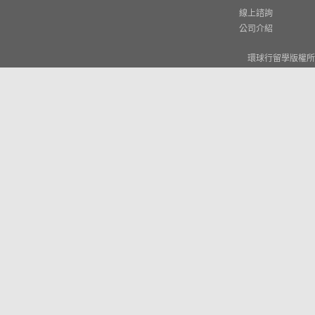
線上諮詢
公司介紹
環球行留學版權所有 © W