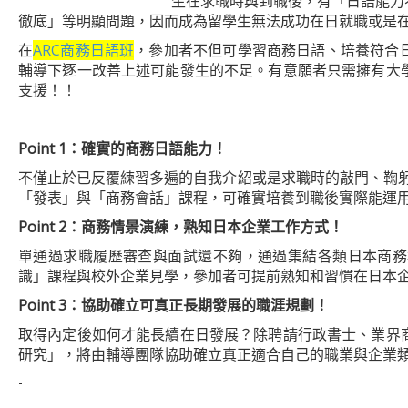
生在求職時與到職後，有「日語能力
徹底」等明顯問題，因而成為留學生無法成功在日就職或是
在
ARC商務日語班
，參加者不但可學習商務日語、培養符合
輔導下逐一改善上述可能發生的不足。有意願者只需擁有大
支援！！
Point 1
：確實的商務日語能力！
不僅止於已反覆練習多遍的自我介紹或是求職時的敲門、鞠
「發表」與「商務會話」課程，可確實培養到職後實際能運
Point 2
：商務情景演練，熟知日本企業工作方式！
單通過求職履歷審查與面試還不夠，通過集結各類日本商務
識」課程與校外企業見學，參加者可提前熟知和習慣在日本
Point 3
：協助確立可真正長期發展的職涯規劃！
取得內定後如何才能長續在日發展？除聘請行政書士、業界
研究」，將由輔導團隊協助確立真正適合自己的職業與企業
-