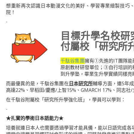
想重新再次認識日本動漫文化的美好、學習專業繪製技巧、
院！
-
目標升學名校研
付屬校「研究所
千駄谷集團
擁有①先進的IT團隊
原創教材研發單位；③自行培訓的
到升學塾，畢業生升學實績同樣亮
而最優異的是，千駄谷集團在
日本研究所
輔導方面，連5年成
高達22%、早稻田∕慶應∕上智15%、GMARCH 17%、同志
在千駄谷附屬校「研究所升學強化班」，學員可以學到：
-
★
扎實的學術日本語能力
★
培養就連日本人也需要透過學習才能具備，能以日語完成各