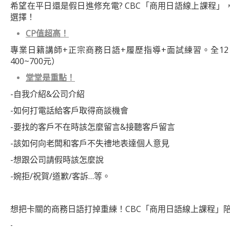
希望在平日還是假日進修充電? CBC「商用日語線上課程」，有平日
選擇！
CP
值超高！
專業日籍講師+正宗商務日語+履歷指導+面試練習。全12回(
400~700元）
堂堂是重點！
-自我介紹&公司介紹
-如何打電話給客戶取得商談機會
-要找的客戶不在時該怎麼留言&接聽客戶留言
-該如何向老闆和客戶不失禮地表達個人意見
-想跟公司請假時該怎麼說
-婉拒/祝賀/道歉/客訴…等。
想把卡關的商務日語打掉重練！CBC「商用日語線上課程」
-