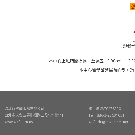
環球行
本中心上班時間為週一至週五 10:00am - 12:30
本中心留學諮詢採預約制，請
環球行留學服務有限公司
統一編號:70478250
台北市大安區羅斯福路三段171號11F
Tel.+886-2-23631051
www.wef.com.tw
wef.edu@msa.hinet.net