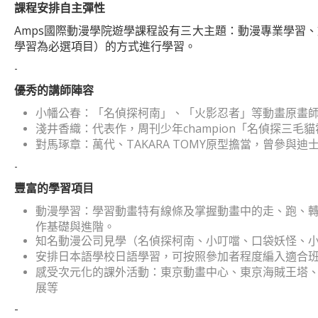
課程安排自主彈性
Amps國際動漫學院遊學課程設有三大主題：動漫專業學習
學習為必選項目）的方式進行學習。
-
優秀的講師陣容
小幡公春：「名偵探柯南」、「火影忍者」等動畫原畫
淺井香織：代表作，周刊少年champion「名偵探三毛
對馬琢章：萬代、TAKARA TOMY原型擔當，曾參與
-
豐富的學習項目
動漫學習：學習動畫特有線條及掌握動畫中的走、跑、
作基礎與進階。
知名動漫公司見學（名偵探柯南、小叮噹、口袋妖怪、
安排日本語學校日語學習，可按照參加者程度編入適合
感受次元化的課外活動：東京動畫中心、東京海賊王塔
展等
-