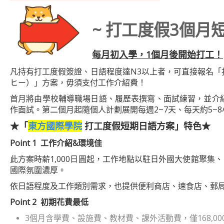
~
打工度假3個月
每月初入學，1個月後開始打工！
凡持有打工度假簽證、日語程度達N3以上者，可直接報名
ヒー）」方案，毋須支付工作介紹費！
首月將由學校輔導職場日語、履歷表撰寫、面試練習，並介
作面試。第二個月起隨個人計劃展開每週2~7天、每天約5~
★「
東方國際學院
打工度假短期日語方案」特色★
Point 1
工作介紹&環境佳
此方案時薪1,000日圓起，工作地點以駐日外國大使館聚集
國際氛圍濃厚。
依日語程度及工作類別需求，也提供便利商店、速食店、郵
Point 2
初期花費最低
3個月含學費、設施費、教材費、課外活動費，僅168,00