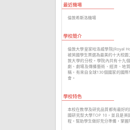
最近機場
倫敦希斯洛機場
學校簡介
倫敦大學皇家哈洛威學院(Royal Hol
被英國學生票選為最美的十大校園之
敦大學的分校。學院內共有十九
劇、劇場及傳播藝術、經濟、地
稱，有來自全球130個國家的國
會。
學校特色
本校在教學及研究品質都有最好的
國研究型大學TOP 10，並且是
程，幫助學生做好充分準備，掌握