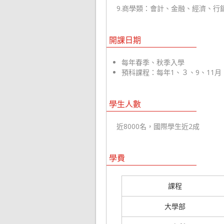
9.商學類：會計、金融、經濟、行
開課日期
每年春季、秋季入學
預科課程：每年1、３、9、11月
學生人數
近8000名，國際學生近2成
學費
課程
大學部