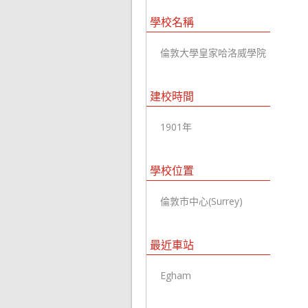
學校名稱
倫敦大學皇家哈洛威學院
建校時間
1901年
學校位置
倫敦市中心(Surrey)
最近車站
Egham