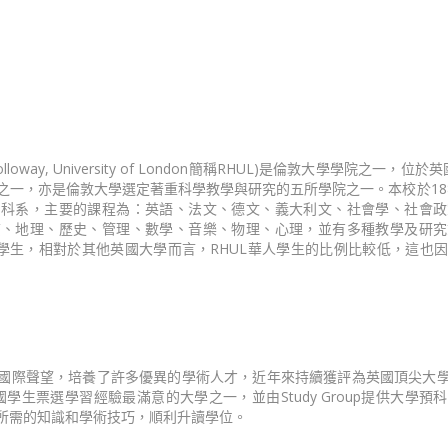
loway, University of London簡稱RHUL)是倫敦大學學院之一，位
一，亦是倫敦大學選定著重科學教學與研究的五所學院之一。本校於188
個科系，主要的課程為：英語、法文、德文、義大利文、社會學、社會政
質、地理、歷史、管理、數學、音樂、物理、心理，並有多種教學及研究
際學生，相對於其他英國大學而言，RHUL華人學生的比例比較低，這也
國際聲望，培養了許多優異的學術人才，近年來持續獲評為英國頂尖大
英國學生票選學習經驗最滿意的大學之一，並由Study Group提供大學
所需的知識和學術技巧，順利升讀學位。