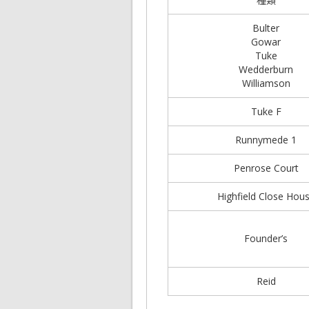
Bulter
Gowar
Tuke
Wedderburn
Williamson
Tuke F
Runnymede 1
Penrose Court
Highfield Close Hou
Founder’s
Reid