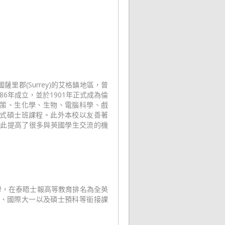
於英國薩里郡(Surrey)的艾格鎮地區，曾
6年成立，並於1901年正式成為倫
策、生化學、生物、電腦科學、戲
式碩士班課程。此外本校以友善著
因此提高了很多與英國學生交流的機
學，在泰晤士報高等教育排名為全英
預科、國際大一以及碩士預科等銜接課