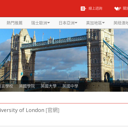
線上諮詢
關
熱門推薦
瑞士歐洲
日本亞洲
美加地區
英紐澳
語言學校
英國學院
英國大學
英國中學
iversity of London
[官網]