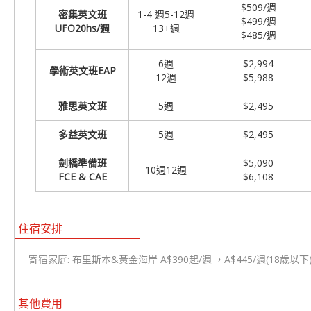
$509/週
密集英文班
1-4 週5-12週
$499/週
UFO
20hs/
週
13+週
$485/週
6週
$2,994
學術英文班EAP
12週
$5,988
雅思英文班
5週
$2,495
多益英文班
5週
$2,495
劍橋準備班
$5,090
10週12週
FCE & CAE
$6,108
住宿安排
寄宿家庭: 布里斯本&黃金海岸 A$390起/週 ，A$445/週(18歲以下
其他費用