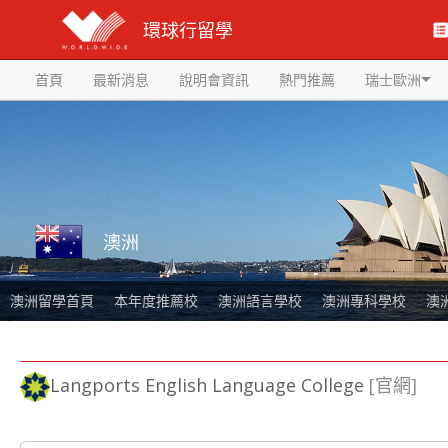
環球行留學
首頁
最新消息
說明會資訊
熱門推薦
瑞士歐洲
澳洲
澳洲留學首頁
本年度推薦校
澳洲語言學校
澳洲專科學校
澳
Langports English Language College
[官網]