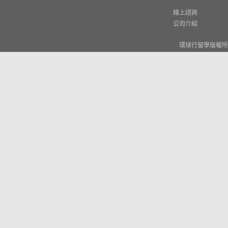
線上諮詢
公司介紹
環球行留學版權所有 © W