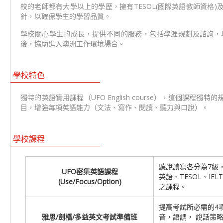
校的老師都有大學以上的學歷，擁有TESOL(國際英語教師資格
針，以確保學生的學習品質。
學校關心學生的成長，提供不同的服務，包括學涯規劃及諮詢，
後，協助進入澳洲工作環境場合。
學校特色
獨特的英語實用課程（UFO English course），這個
目，增強每項英語能力（文法、寫作、閱讀、聽力與口說）。
學校課程
聽說讀寫各分為7級
UFO
密集英語課程
英語、TESOL、IE
(Use/Focus/Option)
之課程。
提高考試所必需的4項
雅思/劍橋/多益
英文考試準備班
音，語調， 說話策略等