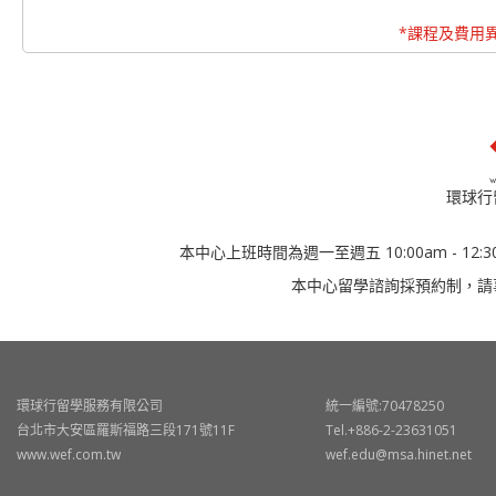
*課程及費用
環球行
本中心上班時間為週一至週五 10:00am - 12:30
本中心留學諮詢採預約制，請
環球行留學服務有限公司
統一編號:70478250
台北市大安區羅斯福路三段171號11F
Tel.+886-2-23631051
www.wef.com.tw
wef.edu@msa.hinet.net