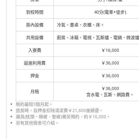
到校時間
40分(電車+徒步)
房內設備
冷氣、書桌、衣櫃、床。
共用設備
廚房、冰箱、電視、瓦斯爐、電鍋、微波
入寮費
￥16,000
設施利用費
￥36,000
押金
￥36,000
￥36,000
月租
含水電、瓦斯、網路費。
租約最短3個月起。
退房時，自押金扣除清潔費￥21,600後歸還。
寢具(枕頭、棉被、墊被)需另預約，約￥10,000。
另有其他宿舍可介紹。