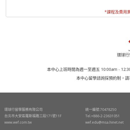
*課程及費用
環球行
本中心上班時間為週一至週五 10:00am - 12:30
本中心留學諮詢採預約制，請
環球行留學服務有限公司
統一編號:70478250
台北市大安區羅斯福路三段171號11F
Tel.+886-2-23631051
www.wef.com.tw
wef.edu@msa.hinet.net