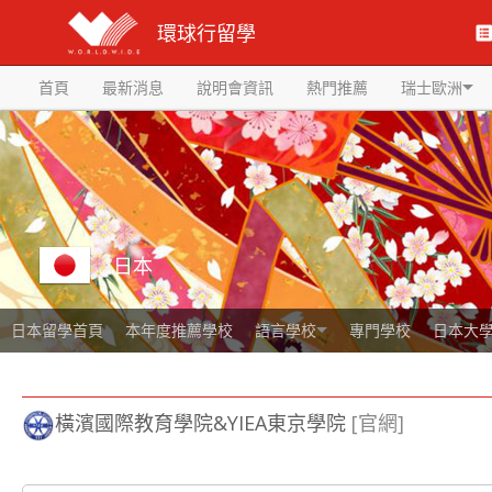
環球行留學
首頁
最新消息
說明會資訊
熱門推薦
瑞士歐洲
日本
日本留學首頁
本年度推薦學校
語言學校
專門學校
日本大
橫濱國際教育學院&YIEA東京學院
[官網]