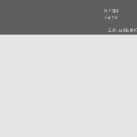
線上諮詢
公司介紹
環球行留學版權所有 © W