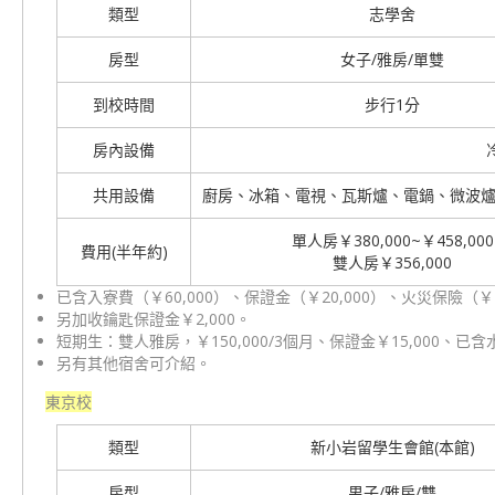
類型
志學舍
房型
女子/雅房/單雙
到校時間
步行1分
房內設備
共用設備
廚房、冰箱、電視、瓦斯爐、電鍋、微波
單人房￥380,000~￥458,000
費用(半年約)
雙人房￥356,000
已含入寮費（￥60,000）、保證金（￥20,000）、火災保險（￥
另加收鑰匙保證金￥2,000。
短期生：雙人雅房，￥150,000/3個月、保證金￥15,000、已
另有其他宿舍可介紹。
東京校
類型
新小岩留學生會館(本館)
房型
男子/雅房/雙