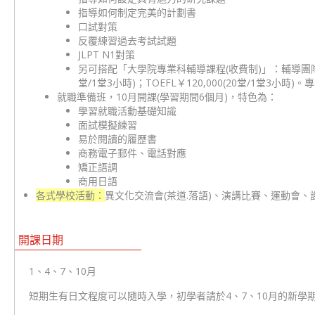
指導如何制定完美的計劃書
口試對策
反覆練習過去考試試題
JLPT N1對策
另可搭配「大學院專業科輔導課程(收費制)」：輔導團隊來
堂/1堂3小時)；TOEFL￥120,000(20堂/1堂3小時)。專
就職準備班，10月開課(學習期間6個月)，特色為：
學習就職活動基礎知識
面試模擬練習
易於閱讀的履歷書
商務電子郵件、電話對應
矯正語調
商用日語
各式學校活動：
異文化交流會(茶道.落語)、演講比賽、運動會、
開課日期
1、4、7、10月
短期生有日文程度可以隨時入學，初學者請於4、7、10月的新學