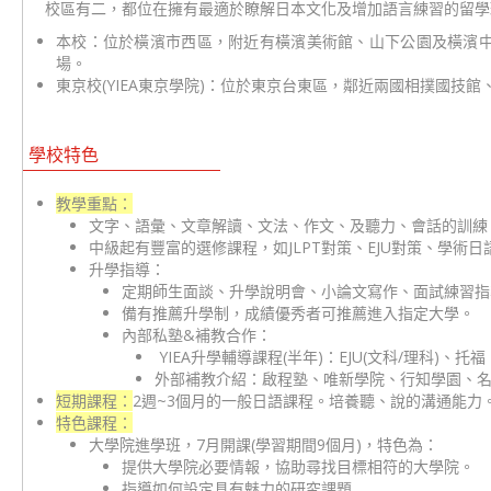
校區有二，都位在擁有最適於瞭解日本文化及增加語言練習的留學
本校：位於橫濱市西區，附近有橫濱美術館、山下公園及橫濱中華
場。
東京校(YIEA東京學院)：位於東京台東區，鄰近兩國相撲國技
學校特色
教學重點：
文字、語彙、文章解讀、文法、作文、及聽力、會話的訓練
中級起有豐富的選修課程，如JLPT對策、EJU對策、學
升學指導：
定期師生面談、升學說明會、小論文寫作、面試練習指導、E
備有推薦升學制，成績優秀者可推薦進入指定大學。
內部私塾&補教合作：
YIEA升學輔導課程(半年)：EJU(文科/理科)、
外部補教介紹：啟程塾、唯新學院、行知學園、
短期課程：
2週~3個月的一般日語課程。培養聽、說的溝通能力
特色課程：
大學院進學班，7月開課(學習期間9個月)，特色為：
提供大學院必要情報，協助尋找目標相符的大學院。
指導如何設定具有魅力的研究課題