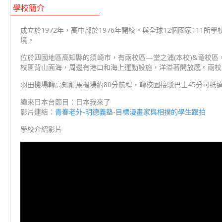
學校簡介
成立於1972年，高中部於1976年開校。與全球12個國家111
境。
位於四國地區高知縣的須崎市，有兩校區—堂之浦(本校)&竜校
校區背山面海，周邊有港口和海上運動設施，洋溢著開放感。兩校
羽田機場轉高知龍馬機場約80分航程，轉校園接駁巴士45分可抵
緯來日本台節目：日本我來了
影片連結：
青春老外-明德義塾-目標漫畫家與相撲的學生跟拍
學校介紹影片