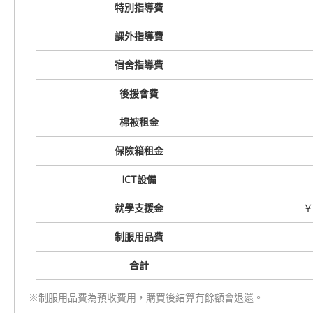
特別指導費
課外指導費
宿舍指導費
後援會費
棉被租金
保險箱租金
ICT
設備
就學支援金
￥
制服用品費
合計
※制服用品費為預收費用，購買後結算有餘額會退還。