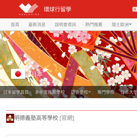
環球行留學
首頁
最新消息
說明會資訊
熱門推薦
瑞士歐洲
日本
日本留學首頁
本年度推薦學校
語言學校
專門學校
日本大
明德義塾高等學校
[官網]