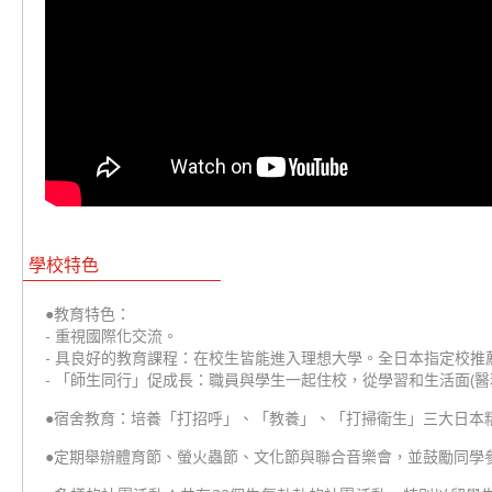
學校特色
●教育特色：
- 重視國際化交流。
- 具良好的教育課程：在校生皆能進入理想大學。全日本指定校推
- 「師生同行」促成長：職員與學生一起住校，從學習和生活面(醫
●宿舍教育：培養「打招呼」、「教養」、「打掃衛生」三大日本
●定期舉辦體育節、螢火蟲節、文化節與聯合音樂會，並鼓勵同學