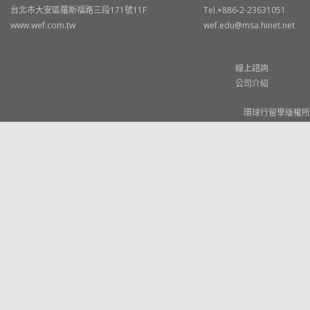
台北市大安區羅斯福路三段171號11F
Tel.+886-2-23631051
www.wef.com.tw
wef.edu@msa.hinet.net
線上諮詢
公司介紹
環球行留學版權所有 © W