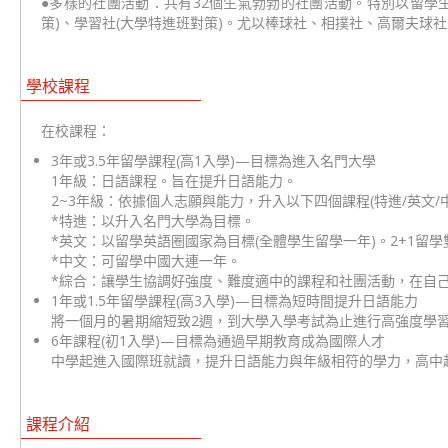
●多樣的社團活動：共有32個生氣勃勃的社團活動。特別以留學生為對象
策)、學習社(大學特進班對策)。尤以棒球社、相撲社、高爾夫球
學校課程
在校課程：
3年或3.5年留學課程(高1入學)—目標為進入名門大學
1年級：日語課程。旨在提升日語能力。
2~3年級：依據個人志願與能力，升入以下四個課程(特進/英文/中
*特進：以升入名門大學為目標。
*英文：以留學英語圈國家為目標(全體學生留學一年)。2+1留
*中文：可留學中國大連一年。
*綜合：讓學生協調好強度、難度適中的課程和社團活動，在自
1年或1.5年留學課程(高3入學)—目標為短時間提升日語能力
將一個月的暑期縮短致2週，到大學入學考試為止進行高強度學
6年課程(初1入學)—目標為通過早期教育成為國際人才
中學起進入國際班就讀，提升日語能力與年級相符的學力，高中
課程介紹