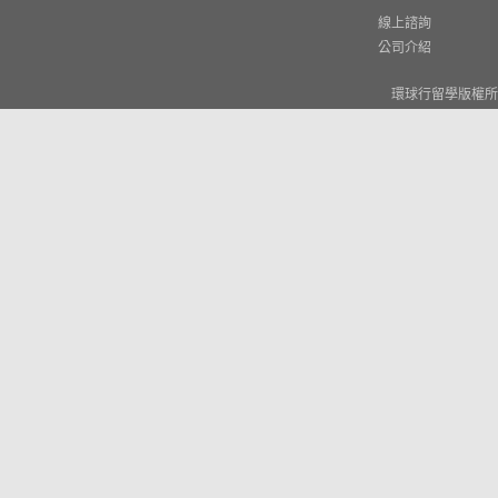
線上諮詢
公司介紹
環球行留學版權所有 © W