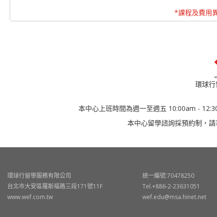
*課程及費用
環球行
本中心上班時間為週一至週五 10:00am - 12:30
本中心留學諮詢採預約制，請
環球行留學服務有限公司
統一編號:70478250
台北市大安區羅斯福路三段171號11F
Tel.+886-2-23631051
www.wef.com.tw
wef.edu@msa.hinet.net