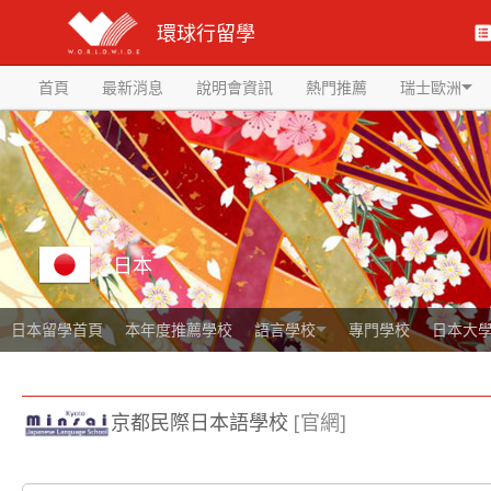
環球行留學
首頁
最新消息
說明會資訊
熱門推薦
瑞士歐洲
日本
日本留學首頁
本年度推薦學校
語言學校
專門學校
日本大
京都民際日本語學校
[官網]