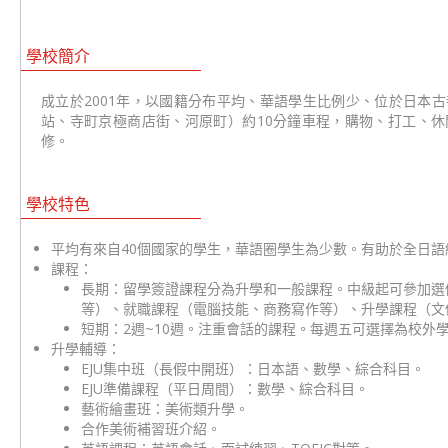
學校簡介
成立於2001年，以國籍分布平均、華語學生比例少、位於日本
站、寺町京極商店街、河原町）約10分鐘車程，購物、打工、
修。
學校特色
平均有來自40個國家的學生，華語圈學生為少數。有助於全日語
課程：
長期：留學簽證課程分為升學和一般課程。中級起可參加選
等）、就職課程（電腦技能、商務寫作等）、升學課程（文
短期：2週~10週。注重會話的課程。每週五可選擇為校外
升學輔導：
EJU集中班（長假中開班）：日本語、數學、綜合科目。
EJU準備課程（平日周間）：數學、綜合科目。
藝術繪畫班：美術類升學。
合作美術補習班介紹。