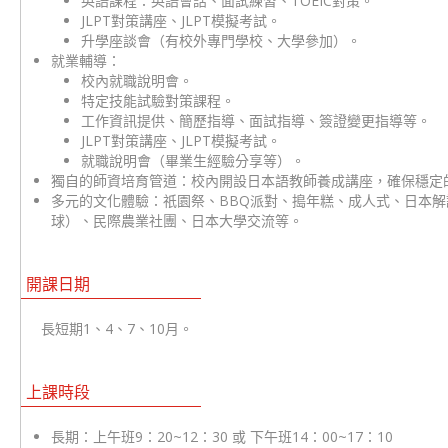
英語課程：英語會話、面試練習、TOEIC對策。
JLPT對策講座、JLPT模擬考試。
升學座談會（有校外專門學校、大學參加）。
就業輔導：
校內就職說明會。
特定技能試驗對策課程。
工作資訊提供、簡歷指導、面試指導、簽證變更指導等。
JLPT對策講座、JLPT模擬考試。
就職說明會（畢業生經驗分享等）。
獨自的師資培育管道：校內開設日本語教師養成講座，確保穩定
多元的文化體驗：祇園祭、BBQ派對、搗年糕、成人式、日本
球）、民際農業社團、日本大學交流等。
開課日期
長短期1、4、7、10月。
上課時段
長期：上午班9：20~12：30 或 下午班14：00~17：10