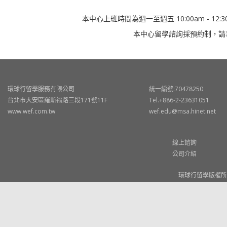
本中心上班時間為週一至週五 10:00am - 12:30
本中心留學諮詢採預約制，請
環球行留學服務有限公司
統一編號:70478250
台北市大安區羅斯福路三段171號11F
Tel.+886-2-23631051
www.wef.com.tw
wef.edu@msa.hinet.net
線上諮詢
公司介紹
環球行留學版權所有 © W