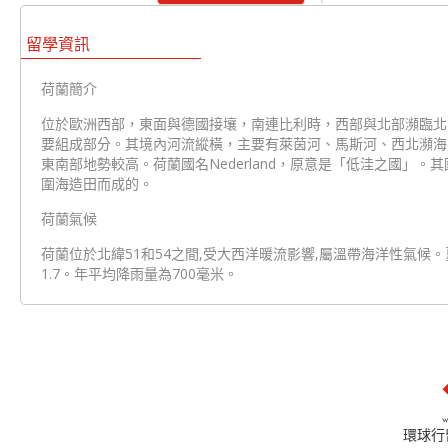
留學資訊
荷蘭簡介
位於歐洲西部，東面與德國接壤，南連比利時，西部與北部瀕臨北
要組成部分。其境內河流縱橫，主要有萊茵河、馬斯河、西北瀕海
東南部地勢較高。荷蘭國名Nederland，原意是「低洼之國」
圍海造田而成的。
荷蘭氣候
荷蘭位於北緯51和54之間,受大西洋暖流影響,屬溫帶海洋性氣候
1.7。年平均降雨量為700毫米。
環球行