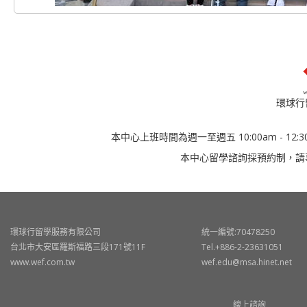
環球行
本中心上班時間為週一至週五 10:00am - 12:30
本中心留學諮詢採預約制，請
環球行留學服務有限公司
統一編號:70478250
台北市大安區羅斯福路三段171號11F
Tel.+886-2-23631051
www.wef.com.tw
wef.edu@msa.hinet.net
線上諮詢