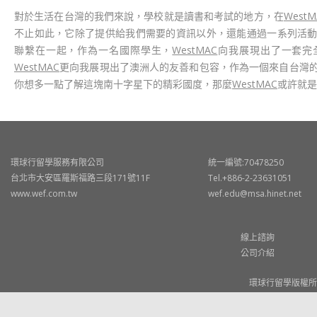
對於生活在台灣的我們來說，學校就是讀書和考試的地方，在
WestM
不止如此，它除了提供給我們需要的資訊以外，還能通過一系列活
聯繫在一起，作為一名國際學生，
WestMAC
向我展現出了一套完
WestMAC
更向我展現出了澳洲人的友善和包容，作為一個來自台灣
你想多一點了解這塊南十字星下的精彩國度，那麼
WestMAC
或許就是
環球行留學服務有限公司
統一編號:70478250
台北市大安區羅斯福路三段171號11F
Tel.+886-2-23631051
www.wef.com.tw
wef.edu@msa.hinet.net
線上諮詢
公司介紹
環球行留學版權所有 © W