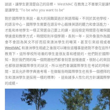
談談，讓學生更清楚自己的目標。 WestMAC 在教育上不單單只是
是讓學生 “To be who you want to be”
對於國際學生來說，最大的困難莫過於英語障礙，不同於其他學校
的語言中心，國際學生需要在語言中心鍛煉英語的聽力和會話能力
才能和本地學生一樣正常選自己要上的課，這段檢定時間意在確保
學速度和教學方式，時間短則半個學期，長則一年。另外像我作為
會不會因為英文不好而招來澳洲學生的嘲笑，甚至引來歧視或
WestMAC
和澳洲學生相處之後我可以確信這種事是絕對不會在這所
教育下，這所學校所培養的學生是很友善和禮貌的，他們對於國際
知，對於我們問的每一個問題他們都會刻意放慢速度，很耐心的來
也都很諒解國際學生的狀況，所以他們會讓國際學生在考試的時候
間，並且允許帶字典進考場，在做報告時國際學生也有多一個禮拜
生和澳洲學生是採用一樣的標準），這些諸多人性化的方針讓國際
的成績。