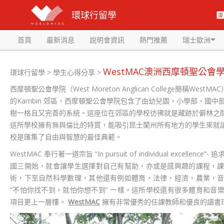
環球行留學
首頁
最新消息
說明會資訊
熱門推薦
瑞士歐洲
WestMAC澳洲西摩頓聖公會
環球行留學
>
學生心得分享
>
西摩頓聖公會學院（West Moreton Anglican College簡稱WestM
的Karribin 郊區，西摩頓聖公會學院包含了由幼兒園，小學部，國
樹一格且又完善的系統。這座位在郊區的學校彷彿就是藏跡於僻林之
這所學校擁有無與倫比的特質，能吸引昆士蘭州所有地方的學生來就讀
校是匯集了自由與智慧的最佳典範。
WestMAC 奉行著一道宗旨 “In pursuit of individual excellence
國三開始，就會讓學生選擇對自己有幫助，亦或是感興趣的課程，
術，下至自然科學數理，其他還有例如體育，法律，經濟，農業，
“不怕你找不到，就怕你想不到” 一樣。這所學校還有很多體育和音
項目更上一層樓。
WestMAC
擁有非常優秀的任課教師和優良的讀書