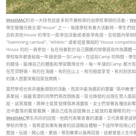
WestMAC
的另一大特色就是多到不勝枚舉的由學校舉辦的活動，
We
學生隨機分進五個“House” 之一，每逢學校有重大活動時，學生們就
且和其他House 的學生一起參加活動或者競爭角逐，在校園內舉辦的活動諸如
"Swimming carnival", "Athletic" 或者就是單純的"House com
House 的的一員參加，旨在培養對於自己團體的榮譽感和作為團體
學校每年都會給每一年級安排一次Camp，在這段Camp 的時間，
的關係，鍛煉自己的體能和學習團隊合作，每一年級的Camp 都大
在荒郊野嶺，有的在海邊，有的在山上，有的極度享受，有的刻苦
的讓人想要哭著回家找媽媽。
當然學校也有非運動類型的活動，而其中最為精彩的要屬 “高中舞會”
真單純，臉龐青澀的同學們將改頭換面，容光煥發的出現在眾人面
挺，談笑風雅，將紳士氣質發揮得淋漓盡致，女士們穿著各種炫彩
池中盡情的載歌載舞，讓自己成為這個舞台上綻放的最耀眼的的一
WestMAC
學生共同的回憶，他既代表著青春的瀟灑，又代表著更成
學校的學生，我希望如果有機會的話請親自體驗一下這所學校用心
歷過，玩過，開心過，累過，等到畢業以後再回首，這都會是人生中