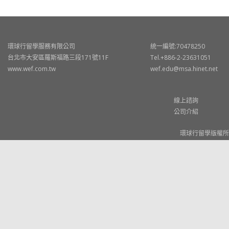
環球行留學服務有限公司
統一編號:70478250
台北市大安區羅斯福路三段171號11F
Tel.+886-2-23631051
www.wef.com.tw
wef.edu@msa.hinet.net
線上諮詢
公司介紹
環球行留學版權所有 © W