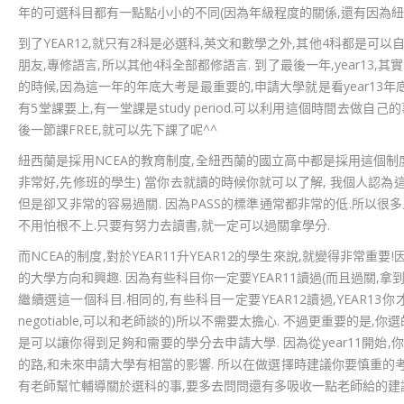
年的可選科目都有一點點小小的不同(因為年級程度的關係,還有因為紐
到了YEAR12,就只有2科是必選科,英文和數學之外,其他4科都是可
朋友,專修語言,所以其他4科全部都修語言. 到了最後一年,year13,
的時候,因為這一年的年底大考是最重要的,申請大學就是看year13年
有5堂課要上,有一堂課是study period.可以利用這個時間去做自
後一節課FREE,就可以先下課了呢^^
紐西蘭是採用NCEA的教育制度,全紐西蘭的國立高中都是採用這個制
非常好,先修班的學生) 當你去就讀的時候你就可以了解, 我個人認
但是卻又非常的容易過關. 因為PASS的標準通常都非常的低.所以很
不用怕根不上.只要有努力去讀書,就一定可以過關拿學分.
而NCEA的制度,對於YEAR11升YEAR12的學生來說,就變得非常重
的大學方向和興趣. 因為有些科目你一定要YEAR11讀過(而且過關,拿到足
繼續選這一個科目.相同的,有些科目一定要YEAR12讀過,YEAR13
negotiable,可以和老師談的)所以不需要太擔心. 不過更重要的是,
是可以讓你得到足夠和需要的學分去申請大學. 因為從year11開始
的路,和未來申請大學有相當的影響. 所以在做選擇時建議你要慎重的
有老師幫忙輔導關於選科的事,要多去問問還有多吸收一點老師給的建議