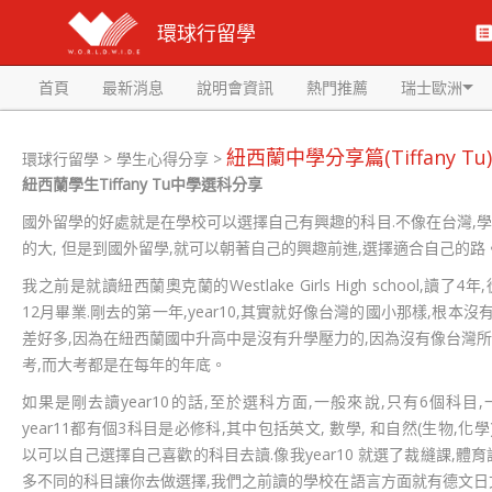
環球行留學
首頁
最新消息
說明會資訊
熱門推薦
瑞士歐洲
紐西蘭中學分享篇(Tiffany Tu)
環球行留學
>
學生心得分享
>
紐西蘭學生Tiffany Tu中學選科分享
國外留學的好處就是在學校可以選擇自己有興趣的科目.不像在台灣,學
的大, 但是到國外留學,就可以朝著自己的興趣前進,選擇適合自己的路
我之前是就讀紐西蘭奧克蘭的Westlake Girls High school,讀了4年,從y
12月畢業.剛去的第一年,year10,其實就好像台灣的國小那樣,根
差好多,因為在紐西蘭國中升高中是沒有升學壓力的,因為沒有像台灣所
考,而大考都是在每年的年底。
如果是剛去讀year10的話,至於選科方面,一般來說,只有6個科目,一
year11都有個3科目是必修科,其中包括英文, 數學, 和自然(生物,化學).
以可以自己選擇自己喜歡的科目去讀.像我year10 就選了裁縫課,體
多不同的科目讓你去做選擇,我們之前讀的學校在語言方面就有德文日文