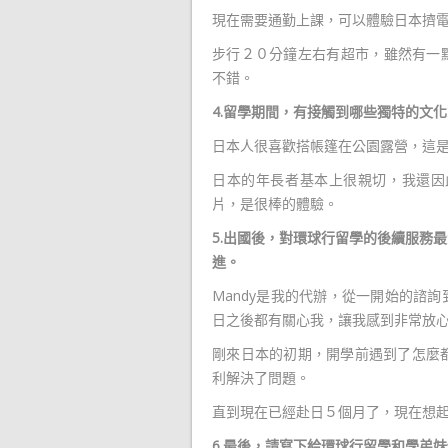
現在需要通勤上課，可以體驗日本擠
步行２０分鐘左右有超市，雖然有一
不錯。
4.
留學期間，有接觸到哪些獨特的文化
日本人很喜歡搭帳篷在公園露營，這
日本的年長者基本上很親切，我還因
片，是很棒的體驗。
5.
出國後，對環球行留學的後續服務最
進。
Mandy是我的代辦，從一開始的諮
日之後都有關心我，讓我感到非常放
剛來日本的初期，開學前遇到了怎麼都
利解決了問題。
直到現在已經赴日５個月了，現在想起來
6.
最後，請寫下給環球行留學和學弟妹