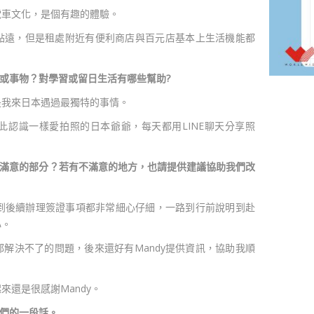
電車文化，是個有趣的體驗。
點遠，但是租處附近有便利商店與百元店基本上生活機能都
或事物？對學習或留日生活有哪些幫助?
是我來日本遇過最獨特的事情。
此認識一樣愛拍照的日本爺爺，每天都用LINE聊天分享照
滿意的部分？若有不滿意的地方，也請提供建議協助我們改
詢到後續辦理簽證事項都非常細心仔細，一路到行前說明到赴
心。
解決不了的問題，後來還好有Mandy提供資訊，協助我順
還是很感謝Mandy。
們的一段話。