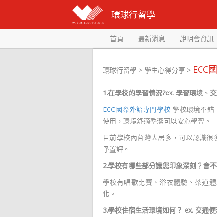
環球行留學
首頁
最新消息
說明會資訊
ECC
環球行留學
>
學生心得分享
>
-
1.
在學校的學習情況?ex. 學習環境
ECC國際外語專門學校
學校環境不錯
使用，環境舒適整潔可以安心學習。
目前學校內台灣人居多，可以認識很
予置評。
2.
學校有哪些部分讓您印象深刻？會不
學校有唱歌比賽、浴衣體驗、茶道體
化。
3.
學校住宿生活環境如何？ ex. 交