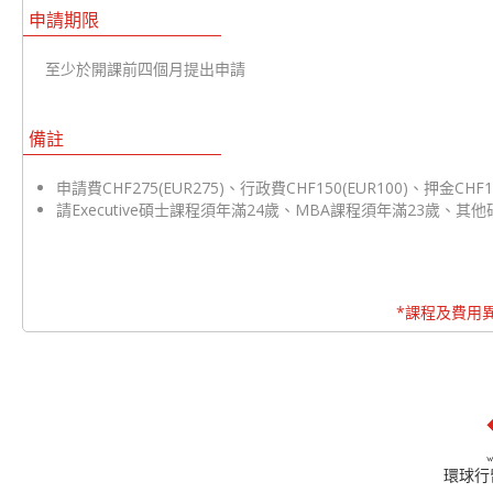
申請期限
至少於開課前四個月提出申請
備註
申請費CHF275(EUR275)、行政費CHF150(EUR100)、押金CHF1,0
請Executive碩士課程須年滿24歲、MBA課程須年滿23歲、其
*課程及費用
環球行