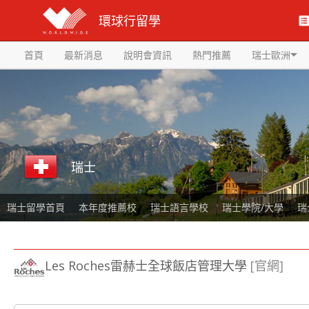
環球行留學
首頁
最新消息
說明會資訊
熱門推薦
瑞士歐洲
瑞士
瑞士留學首頁
本年度推薦校
瑞士語言學校
瑞士學院/大學
瑞
Les Roches雷赫士全球飯店管理大學
[官網]