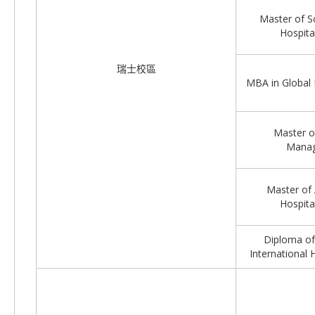
Master of Sc
Hospit
瑞士校區
MBA in Global
Master of
Manag
Master of 
Hospit
Diploma of
International