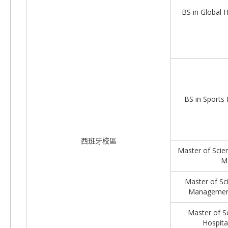
BS in Global 
BS in Sport
西班牙校區
Master of Scien
M
Master of Sc
Management
Master of Sc
Hospit