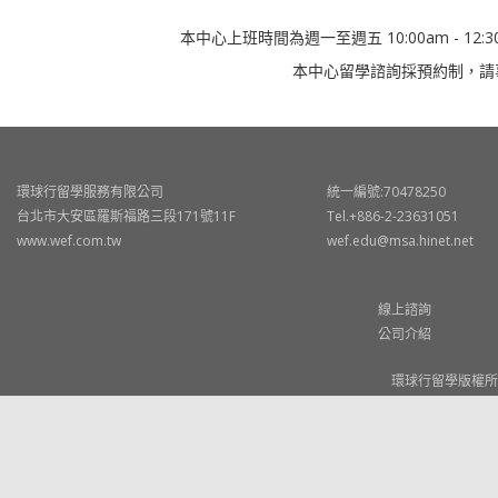
本中心上班時間為週一至週五 10:00am - 12:30
本中心留學諮詢採預約制，請
環球行留學服務有限公司
統一編號:70478250
台北市大安區羅斯福路三段171號11F
Tel.+886-2-23631051
www.wef.com.tw
wef.edu@msa.hinet.net
線上諮詢
公司介紹
環球行留學版權所有 © W