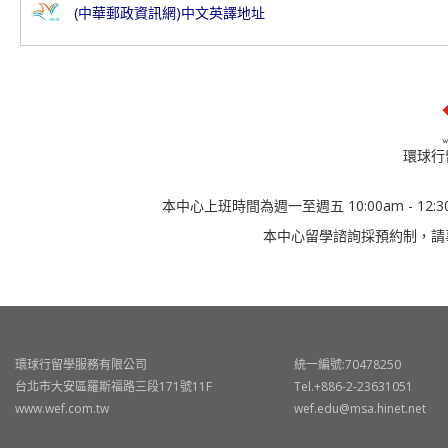
(中華郵政資訊網)中文英譯地址
環球行
本中心上班時間為週一至週五 10:00am - 12:30
本中心留學諮詢採預約制，請
環球行留學服務有限公司
統一編號:70478250
台北市大安區羅斯福路三段171號11F
Tel.+886-2-23631051
www.wef.com.tw
wef.edu@msa.hinet.net