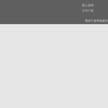
線上諮詢
公司介紹
環球行留學版權所有 © W